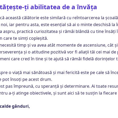
țește-ți abilitatea de a învăța
că această călătorie este similară cu reîntoarcerea la școală
i noi, iar pentru asta, este esențial să ai o minte deschisă la
ea aspru, practică curiozitatea și rămâi blândă cu tine însăți 
 care te simți copleșită.
ecesită timp și va avea atât momente de ascensiune, cât și
severența și o atitudine pozitivă vor fi aliații tăi cei mai de 
eni care cred în tine și te ajută să rămâi fidelă dorințelor 
spre o viață mai sănătoasă și mai fericită este pe cale să înc
e pot însoți pe acest drum.
st pas împreună, cu speranță și determinare. Ai toate resu
ru a-ți atinge obiectivele, și sunt aici să te susțin la fiecare
 calde gânduri,