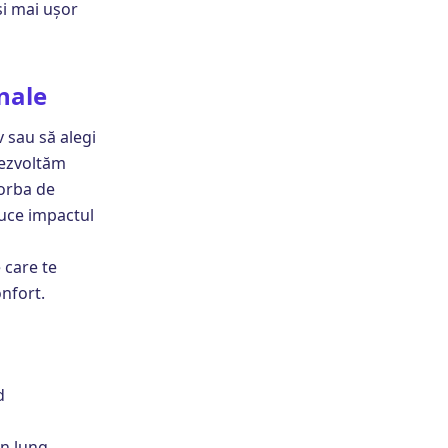
și mai ușor
nale
v sau să alegi
dezvoltăm
vorba de
duce impactul
 care te
onfort.
d
n lung,