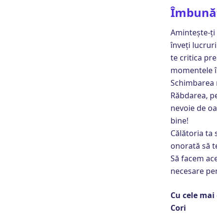
Îmbunătă
Amintește-ți 
înveți lucrur
te critica pr
momentele în
Schimbarea n
Răbdarea, per
nevoie de oam
bine!
Călătoria ta 
onorată să t
Să facem ace
necesare pent
Cu cele mai
Cori