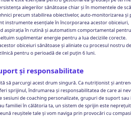
rsistența alegerilor sănătoase chiar și în momentele de sc
ehnici precum stabilirea obiectivelor, auto-monitorizarea și 
unt instrumente esențiale în încorporarea acestor obiceiuri,
 aspirația în rutină și automatism comportamental pentru
heltuim suplimentar energie pentru a lua deciziile corecte.
 acestor obiceiuri sănătoase și aliniate cu procesul nostru de
 zilnică pentru o perioadă de cel puțin 6 luni.
port și responsabilitate
tă să parcurgi acest drum singură. Ca nutriționist și antreno
feri sprijinul, îndrumarea și responsabilitatea de care ai nev
e sesiuni de coaching personalizate, grupuri de suport sau
au familiei în călătoria ta, un sistem de sprijin este neprețu
eună reușitele tale și vom naviga prin provocări cu compas