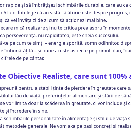
lor rapide și să îmbrățișezi schimbările durabile, care au ca 
n 6 luni. Înțelege că această călătorie este despre progres, 
și că vei învăța zi de zi cum să acționezi mai bine.
ecare mică realizare și nu te critica prea aspru în momentele
 că perseverența, nu rapiditatea, este cheia succesului.
-te pe cum te simți – energie sporită, somn odihnitor, disp
ie îmbunătățită – și pune aceste aspecte pe primul plan, înai
cifrele de pe cântar.
te Obiective Realiste, care sunt 100% a
preună pentru a stabili ținte de pierdere în greutate care s
tilului tău de viață, preferințelor alimentare și stării de săn
se vor limita doar la scăderea în greutate, ci vor include și 
ate și încredere în sine.
ă schimbările personalizate în alimentație și stilul de viață
cât metodele generale. Ne vom axa pe pași concreți și realiza