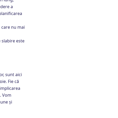
ădere a
planificarea
 care nu mai
 slabire este
r, sunt aici
oie. Fie că
 implicarea
it. Vom
iune și