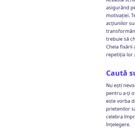
asigurând pe
motivației. T
acțiunilor s
transformând
trebuie să c
Cheia fixării
repetiția lor
Caută su
Nu ești nevoi
pentru a-ți o
este vorba d
prietenilor s
celebra împr
înțelegere.