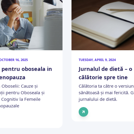
OCTOBER 16, 2025
TUESDAY, APRIL 9, 2024
i pentru oboseala in
Jurnalul de dietă – o
enopauza
călătorie spre tine
 Oboselii: Cauze și
Călătoria ta către o versiu
ții pentru Oboseala și
sănătoasă și mai fericită. 
 Cognitiv la Femeile
jurnalului de dietă.
opauzale