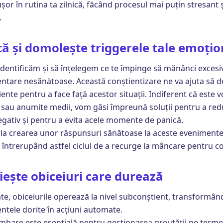
șor în rutina ta zilnică, făcând procesul mai puțin stresant 
.
că și domolește triggerele tale emoțio
 identificăm și să înțelegem ce te împinge să mănânci excesi
entare nesănătoase. Această conștientizare ne va ajuta să 
ciente pentru a face față acestor situații. Indiferent că este 
i sau anumite medii, vom găsi împreună soluții pentru a re
gativ și pentru a evita acele momente de panică.
 la crearea unor răspunsuri sănătoase la aceste evenimente
, întrerupând astfel ciclul de a recurge la mâncare pentru c
iește obiceiuri care durează
e, obiceiurile operează la nivel subconștient, transformân
ele dorite în acțiuni automate.
mbare este esențială pentru gestionarea greutății pe terme