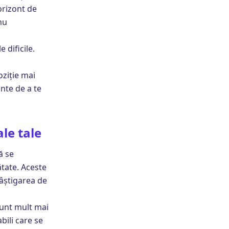
orizont de
nu
 dificile.
oziție mai
nte de a te
le tale
ă se
ătate. Aceste
câștigarea de
 sunt mult mai
bili care se