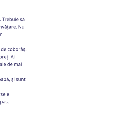
. Trebuie să
 învățare. Nu
în
 de coborâș.
preț. Ai
tale de mai
eapă, și sunt
rsele
 pas.