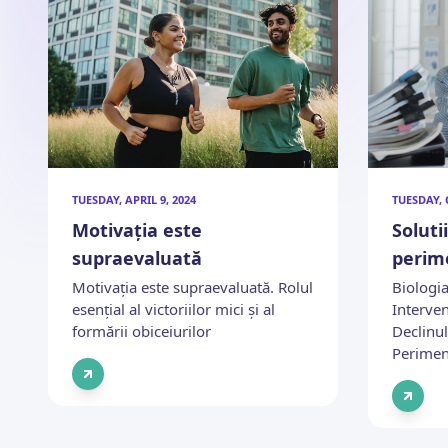
TUESDAY, APRIL 9, 2024
TUESDAY, 
Motivația este
Soluti
supraevaluată
perim
Motivația este supraevaluată. Rolul
Biologia
esențial al victoriilor mici și al
Interven
formării obiceiurilor
Declinul
Perimen