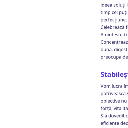
ideea soluții
timp cel puți
perfecțiune, 
Celebrează fi
Amintește-ți
Concentrează
bună, digest
preocupa de 
Stabileș
Vom lucra îm
potrivească s
obiective nu 
forță, vitalit
S-a dovedit c
eficiente de