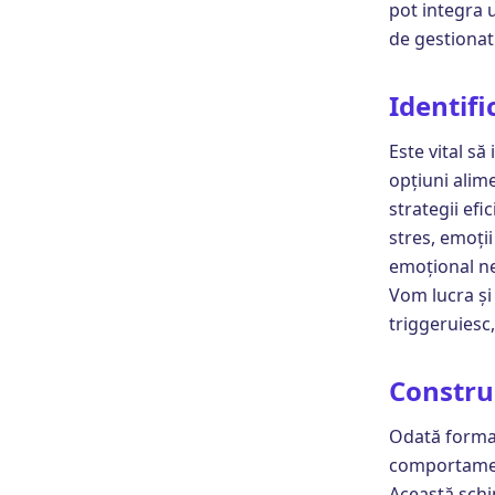
pot integra u
de gestionat
Identifi
Este vital să
opțiuni alim
strategii efi
stres, emoți
emoțional ne
Vom lucra și
triggeruiesc
Constru
Odată format
comportament
Această schi