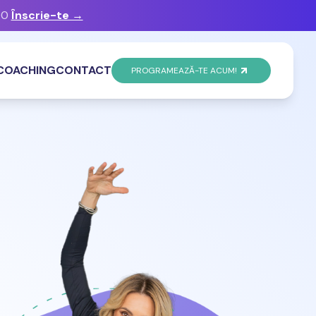
00
Înscrie-te →
COACHING
CONTACT
PROGRAMEAZĂ-TE ACUM!