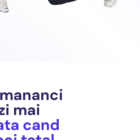
a mananci
zi mai
ata cand
oi total