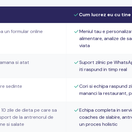
Cum lucrez eu cu tine
a un formular online
Meniul tau e personaliza
alimentare, analize de san
viata
tamana si atat
Suport zilnic pe WhatsApp
iti raspund in timp real
tre sedinte
Cori si echipa raspund zil
mananci la restaurant, p
 10 zile de dieta pe care sa
Echipa completa in servici
sport de la antrenorul de
coaches de slabire, antre
ne si salate
un proces holistic