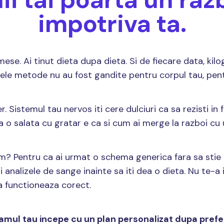
impotriva ta.
mese. Ai tinut dieta dupa dieta. Si de fiecare data, kil
cele metode nu au fost gandite pentru corpul tau, pentr
er. Sistemul tau nervos iti cere dulciuri ca sa rezisti in f
 o salata cu gratar e ca si cum ai merge la razboi cu 
m? Pentru ca ai urmat o schema generica fara sa stie 
ni analizele de sange inainte sa iti dea o dieta. Nu te-
a functioneaza corect.
gramul tau incepe cu un plan personalizat dupa prefer