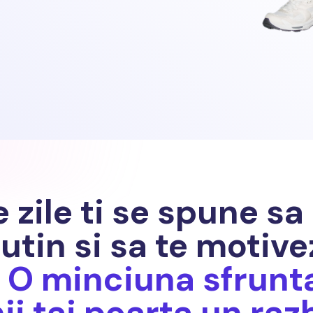
e zile ti se spune s
utin si sa te motive
.
O minciuna sfrunt
i tai poarta un razb