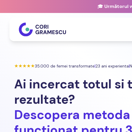
🎓
Următorul w
★★★★★
35.000 de femei transformate
|
23 ani experienta
|
N
Ai incercat totul si 
rezultate?
Descopera metoda 
functionat pentru 