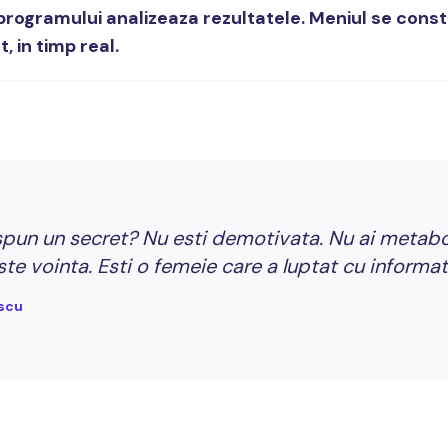
programului analizeaza rezultatele. Meniul se constr
 in timp real.
 spun un secret? Nu esti demotivata. Nu ai metabol
este vointa. Esti o femeie care a luptat cu informati
scu