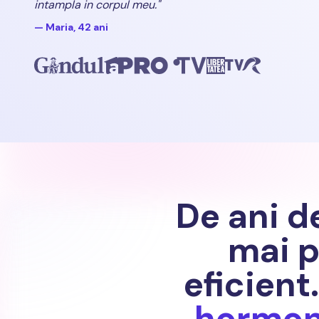
intampla in corpul meu."
— Maria, 42 ani
De ani d
mai p
eficient
hormoni