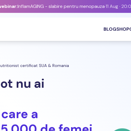
ebinar:
InflamAGING - slabire pentru menopauza
·
11 Aug · 20:
BLOG
SHOP
utritionist certificat SUA & Romania
tot nu ai
care a
35.000 de femei