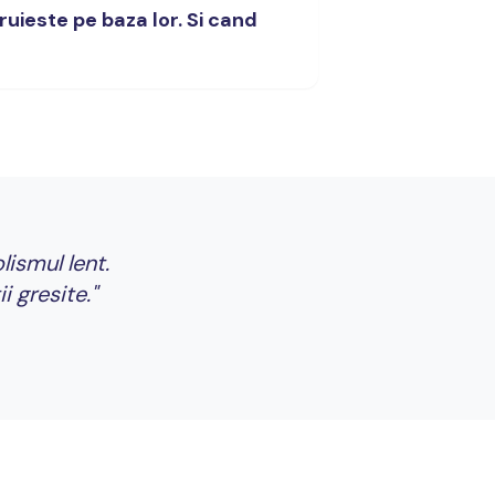
uieste pe baza lor. Si cand
ismul lent.
i gresite."