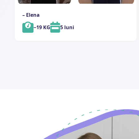
– Elena
−19 KG
5 luni