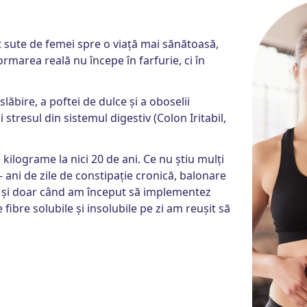
t sute de femei spre o viață mai sănătoasă,
rmarea reală nu începe în farfurie, ci în
lăbire, a poftei de dulce și a oboselii
i stresul din sistemul digestiv (Colon Iritabil,
kilograme la nici 20 de ani. Ce nu știu mulți
 ani de zile de constipație cronică, balonare
a, și doar când am început să implementez
fibre solubile și insolubile pe zi am reușit să