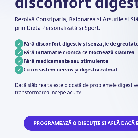
disconfort digest
Rezolvă Constipația, Balonarea și Arsurile și Sl
prin Dieta Personalizată și Sport.
Fără disconfort digestiv și senzație de greutat
Fără inflamație cronică ce blochează slăbirea
Fără medicamente sau stimulente
Cu un sistem nervos și digestiv calmat
Dacă slăbirea ta este blocată de problemele digestive
transformarea începe acum!
PROGRAMEAZĂ O DISCUȚIE ȘI AFLĂ DACĂ E