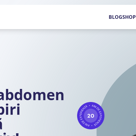
BLOG
SHOP
 abdomen
biri
ă